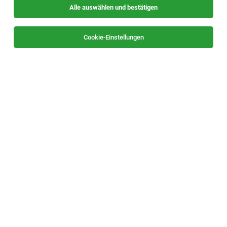
Alle auswählen und bestätigen
Sortieren
30 Jobs
Cookie-Einstellungen
Bankbetreuer*in Deutschlandsberg - bank99
(w/m/d)
Deutschlandsberg
04.08.2026
Vollzeit
bank99 AG