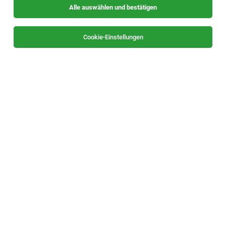
Alle auswählen und bestätigen
Sortieren
30 Jobs
Cookie-Einstellungen
Bäcker*in
Graz
30.07.2026
Vollzeit
Albin Sorger "zum Weinrebenbäcker" GmbH
deine aufgaben