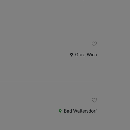
Als Jobfinder spe
Jobs
der
letzten
24
Stunden
Graz, Wien
Bad Waltersdorf