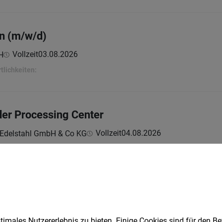
in (m/w/d)
Vollzeit
03.08.2026
H
tlichkeiten:
rder Processing Center
Vollzeit
04.08.2026
 Edelstahl GmbH & Co KG
w/d) geringfügig – perfekter Nebenjob für Stu
imales Nutzererlebnis zu bieten. Einige Cookies sind für den Be