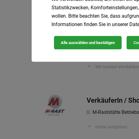
KÜRE Gastronomie 
Statistikzwecken, Komforteinstellungen,
Beschäftigungsbeginn
wollen. Bitte beachten Sie, dass aufgrun
Informationen finden Sie in unserer
Date
Mitarbeiter:in A
Alle auswählen und bestätigen
Coo
Bademeisterei Manu
Wir suchen Verstärku
VerkäuferIn / Sho
M-Raststätte Betrie
Deine Aufgaben: