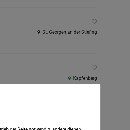
St. Georgen an der Stiefing
Kapfenberg
dentInnen Privatklinik
trieb der Seite notwendig, andere dienen