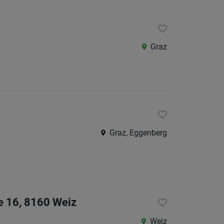
Kärnte
Niederö
Oberöst
Graz
Salzbu
Tirol
Vorarlb
Wien
Südtirol
Graz, Eggenberg
Internatio
Berufsfeld
e 16, 8160 Weiz
Anstellungsa
Weiz