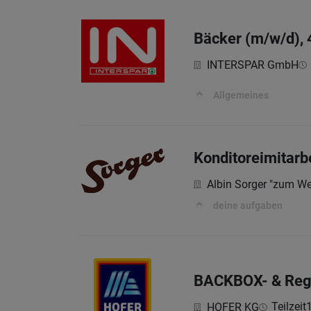
Bäcker (m/w/d),
INTERSPAR GmbH
Allgemeines
Konditoreimitarbe
Albin Sorger "zum W
deine aufgaben
BACKBOX- & Rega
Teilzeit
HOFER KG