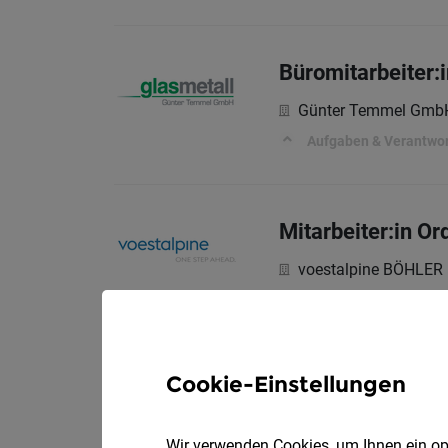
Büromitarbeiter:
Günter Temmel Gmb
Aufgaben & Verantwor
Mitarbeiter:in O
voestalpine BÖHLER
Ihre Aufgaben
Cookie-Einstellungen
Rezeptionist (m/
Laßnitzhöhe
Wir verwenden Cookies, um Ihnen ein opt