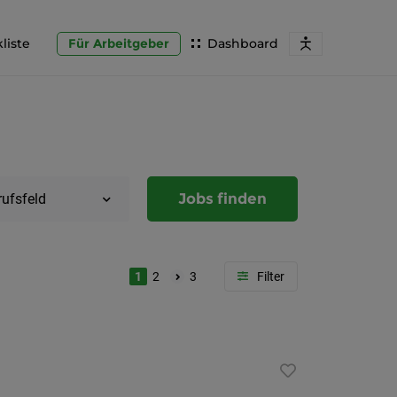
liste
Für Arbeitgeber
Dashboard
Jobs finden
rufsfeld
1
2
3
Region
Steierma
Graz