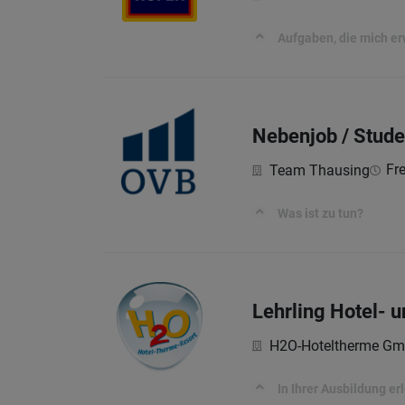
Aufgaben, die mich e
Nebenjob / Stude
Fre
Team Thausing
Was ist zu tun?
Lehrling Hotel- 
H2O-Hoteltherme G
In Ihrer Ausbildung er