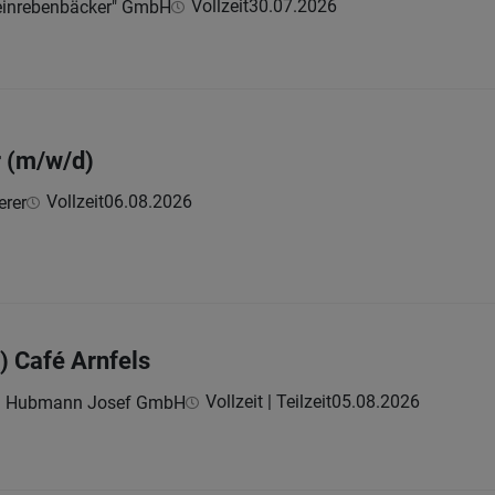
Vollzeit
30.07.2026
einrebenbäcker" GmbH
r (m/w/d)
Vollzeit
06.08.2026
erer
) Café Arnfels
Vollzeit | Teilzeit
05.08.2026
rei Hubmann Josef GmbH