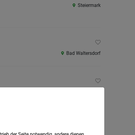
Steiermark
Bad Waltersdorf
Weiz
trieb der Seite notwendig, andere dienen