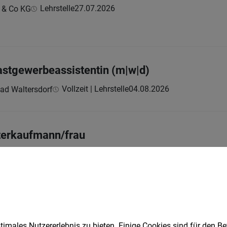
Lehrstelle
27.07.2026
 & Co KG
astgewerbeassistentin (m|w|d)
Vollzeit | Lehrstelle
04.08.2026
Bad Waltersdorf
er­kaufmann/­frau
Vollzeit | Lehrstelle
02.08.2026
tfachmann/-frau (m|w|d)
imales Nutzererlebnis zu bieten. Einige Cookies sind für den Be