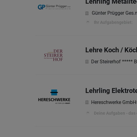
Lehrling Metallt
Günter Prügger Ges.
Ihr Aufgabengebiet:
Lehre Koch / Köc
Der Steirerhof ***** 
Lehrling Elektro
Hereschwerke GmbH
Deine Aufgaben - das 