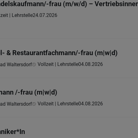
delskaufmann/-frau (m/w/d) – Vertriebsinne
zeit | Lehrstelle
24.07.2026
l- & Restaurantfachmann/-frau (m|w|d)
Vollzeit | Lehrstelle
04.08.2026
Bad Waltersdorf
ann /-frau (m|w|d)
Vollzeit | Lehrstelle
04.08.2026
Bad Waltersdorf
hniker*In