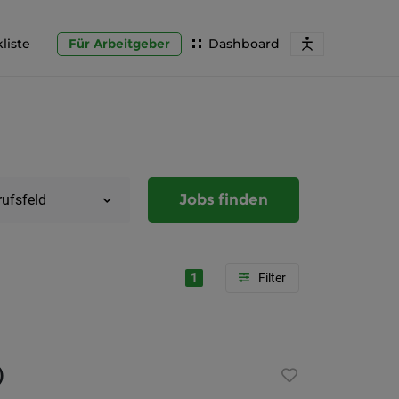
liste
Für Arbeitgeber
Dashboard
Jobs finden
rufsfeld
1
Region
Steierma
)
Graz