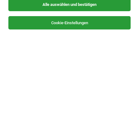
Alle auswählen und bestätigen
Sortieren
30 Jobs
Cookie-Einstellungen
Heimhilfe (w/m/d)
8904 Frauenberg
29.07.2026
Vollzeit | Teilzeit
Mavida Group
Über uns
Heimhilfe (w/m/d)