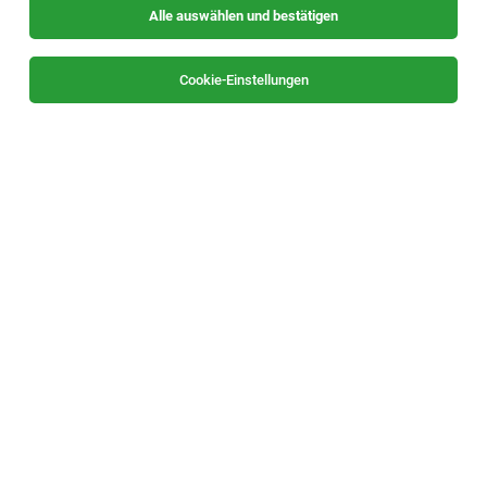
Alle auswählen und bestätigen
Sortieren
30 Jobs
Cookie-Einstellungen
Pflegeassistent:in (PA) (m/w/d)
Graz
06.08.2026
Vollzeit | Teilzeit
SeneCura
Meine Aufgaben