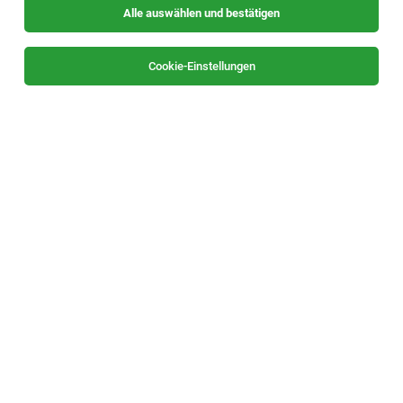
Alle auswählen und bestätigen
Alle Filter
Oststeiermark
Cookie-Einstellungen
Die Stellenanzeige
Abfall- und UmweltberaterIn (m/w/d)
in
Mortantsch / Göttelsberg - Gemeinde Weiz
bei
Abfallwirtschaftsverband Weiz ist leider nicht mehr
verfügbar oder wurde neu ausgeschrieben.
TOP-JOB
Chef de Partie (m/w/d)
Fladnitz, Teichalm
05.08.2026
Vollzeit