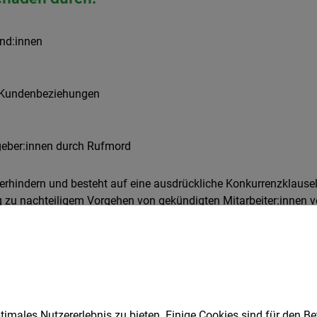
nd:innen
 Kundenbeziehungen
geber:innen durch Rufmord
erhindern und besteht auf eine ausdrückliche Konkurrenzklause
g zu nachteiligem Vorgehen von gekündigten Mitarbeiter:innen v
Vergangenheit Spuren und verankert sich in unserem Gedächtnis, 
ve, wenn diese nicht mehr im täglichen Gebrauch eingesetzt w
imales Nutzererlebnis zu bieten. Einige Cookies sind für den Be
r den
Vertrieb
eingestellt. Ein Aufgabengebiet erstreckt sich von