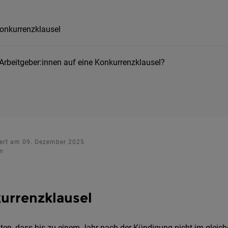
Konkurrenzklausel
Arbeitgeber:innen auf eine Konkurrenzklausel?
isiert am 09. Dezember 2025
en
urrenzklausel
lten, dass bis zu einem Jahr nach der Kündigung nicht im gleic