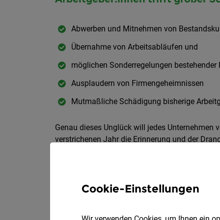
Abwerben und Mitnehmen von Bestandsku
Übernahme von Arbeitsabläufen und
möglichen Sonderregelungen bestehender
Ausplaudern von Firmengeheimnissen
Mutmaßliche Schädigung bisherige Arbeit
Genau dieses Unglück will jedes Unternehmen v
verstrichenen Jahr die Erinnerung und der Dran
Selbstverständlich hinterlässt jede berufliche 
Arbeitsabläufen und Sonderregelungen sukzessi
Cookie-Einstellungen
Beispiel: Vertriebsmitarbeiter:in
Wir verwenden Cookies, um Ihnen ein opt
Beispielsweise, das Unternehmen X hat dich fü