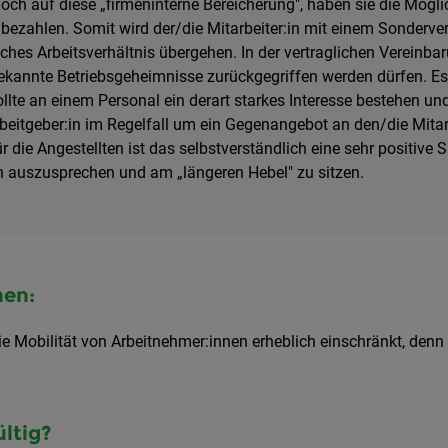
och auf diese „firmeninterne Bereicherung", haben sie die Mögl
 bezahlen. Somit wird der/die Mitarbeiter:in mit einem Sonderv
ches Arbeitsverhältnis übergehen. In der vertraglichen Vereinbar
annte Betriebsgeheimnisse zurückgegriffen werden dürfen. Es h
 Sollte an einem Personal ein derart starkes Interesse besteh
rbeitgeber:in im Regelfall um ein Gegenangebot an den/die Mita
ür die Angestellten ist das selbstverständlich eine sehr positive
 auszusprechen und am „längeren Hebel" zu sitzen.
nen:
die Mobilität von Arbeitnehmer:innen erheblich einschränkt, den
ültig?