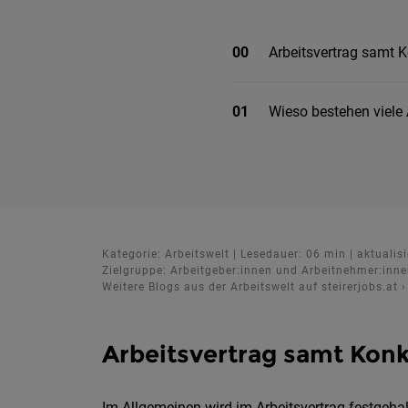
00
Arbeitsvertrag samt 
01
Wieso bestehen viele 
Kategorie: Arbeitswelt | Lesedauer: 06 min | aktual
Zielgruppe: Arbeitgeber:innen und Arbeitnehmer:inn
Weitere Blogs aus der Arbeitswelt auf steirerjobs.at
›
Arbeitsvertrag samt Konk
Im Allgemeinen wird im Arbeitsvertrag festgeha