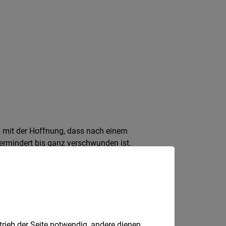
l mit der Hoffnung, dass nach einem
ermindert bis ganz verschwunden ist.
jedoch verlieren wir Detailwissen von
erden müssen.
trieb der Seite notwendig, andere dienen
 der Neukundenakquise bis hin zur