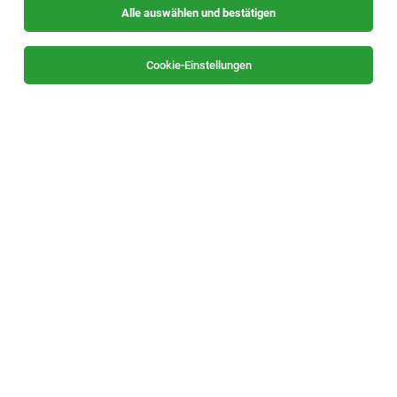
Alle auswählen und bestätigen
Cookie-Einstellungen
Die Stellenanzeige
Personal- & Kundenberater:in (m/w/d)
in
Tirol
bei Randstad interne Karriere ist leider nicht mehr
verfügbar oder wurde neu ausgeschrieben.
Zum Firmenprofil
TOP-JOB
Monteur:in (m/w/d)
Gasen
29.07.2026
Vollzeit
Willingshofer GesmbH
Vollzeit | Eintritt ab sofort möglich | Standort: 8616 Gasen