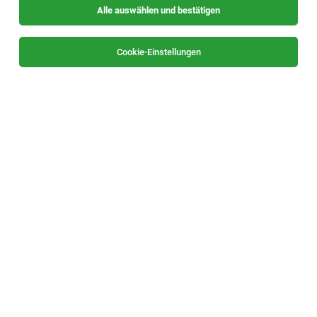
Alle auswählen und bestätigen
Sortieren
30 Jobs
Cookie-Einstellungen
Alle Filter
Graz / Graz-Umgebung
Die Stellenanzeige
Küchenchef (m/w/d)
in
Graz-
Straßgang
bei GMS GOURMET GmbH ist leider nicht mehr
verfügbar oder wurde neu ausgeschrieben.
Zum Firmenprofil
TOP-JOB
Assistenz der Geschäftsleitung (w/m/x)
Graz
04.08.2026
Vollzeit