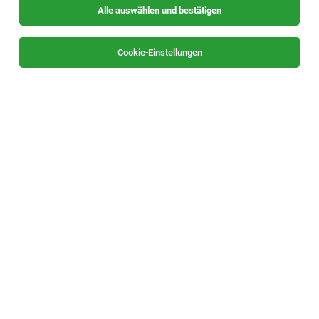
Alle auswählen und bestätigen
Sortieren
30 Jobs
Cookie-Einstellungen
Betriebswirtschaftsberater:in (m/w/d) in der
Region Ennstal-Salzkammergut
Liezen oder Gröbming
29.07.2026
Teilzeit
WKO - Wirtschaftskammer Steiermark