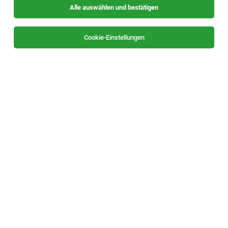
Alle auswählen und bestätigen
Cookie-Einstellungen
Lehrling Einzelhandel mit Schwerpunkt
Lebensmittel (m/w/d) - Pirka
Pirka
25.07.2026
Vollzeit | Lehrstelle
SPAR Österreichische Warenhandels-AG
Allgemeines
Verkäufer Feinkost (m/w/d) 25 Std./Wo -
Pirka
Pirka
20.07.2026
Teilzeit