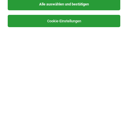
Alle auswählen und bestätigen
Sortieren
30 Jobs
Cookie-Einstellungen
eCommerce Manager (m/w/d)
Neutillmitsch
04.08.2026
Vollzeit
Herosan
Deine Aufgaben:
Grafiker/ Mediendesigner (m/w/d)