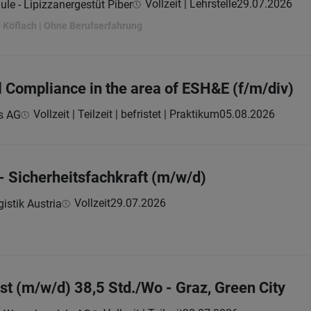
Vollzeit | Lehrstelle
29.07.2026
le - Lipizzanergestüt Piber
80 Köflach | Ohne Berufserfahrung
l Compliance in the area of ESH&E (f/m/div)
Vollzeit | Teilzeit | befristet | Praktikum
05.08.2026
s AG
- Sicherheitsfachkraft (m/w/d)
Vollzeit
29.07.2026
istik Austria
st (m/w/d) 38,5 Std./Wo - Graz, Green City