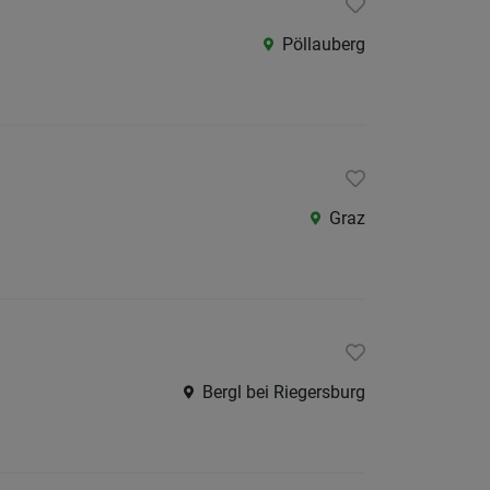
Als Jobfinder spe
Pöllauberg
Jobs
der
letzten
24
Stunden
Graz
Bergl bei Riegersburg