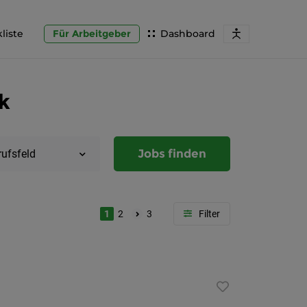
liste
Für Arbeitgeber
Dashboard
k
Jobs finden
rufsfeld
1
2
3
Region
Steierma
Graz