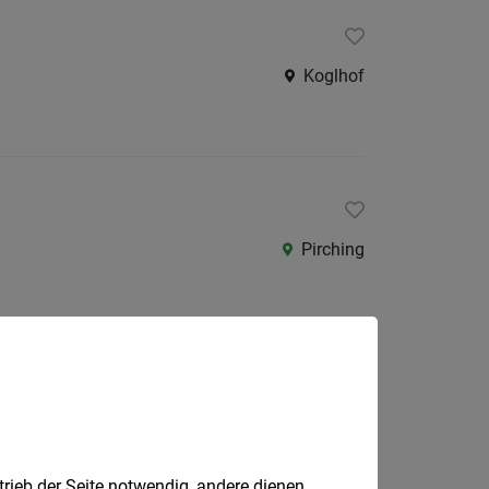
Koglhof
Pirching
enzvertretung)
Gniebing
trieb der Seite notwendig, andere dienen