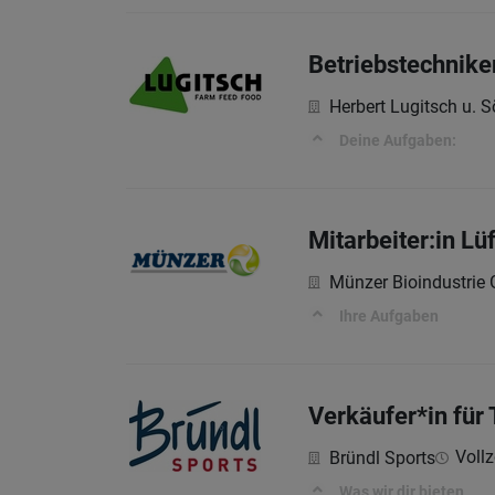
Betriebstechnike
Herbert Lugitsch u.
Deine Aufgaben:
Mitarbeiter:in L
Münzer Bioindustri
Ihre Aufgaben
Verkäufer*in für 
Vollz
Bründl Sports
Was wir dir bieten