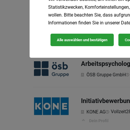
Statistikzwecken, Komforteinstellungen,
wollen. Bitte beachten Sie, dass aufgrun
Produktionsmitar
Informationen finden Sie in unserer
Date
Voll
ProKern GmbH
Aufgabengebiet:
Alle auswählen und bestätigen
Coo
Arbeitspsycholog
ÖSB Gruppe GmbH
Initiativbewerbu
Vollzeit
2
KONE AG
Dein Profil