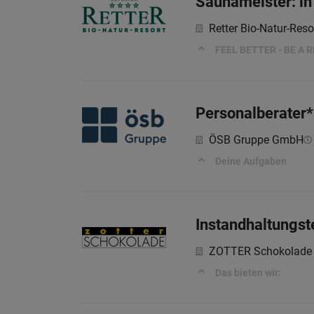
Saunameister: in
Retter Bio-Natur-Reso
FEEL BETTER - BE A 
Personalberater*
ÖSB Gruppe GmbH
Deine Aufgaben
Instandhaltungst
ZOTTER Schokolad
Das bieten wir: