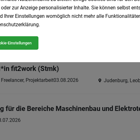
 oder zur Anzeige personalisierter Inhalte. Sie können selbst en
d Ihrer Einstellungen womöglich nicht mehr alle Funktionalitäten
beiter (w/m/d) Vollzeit
nschutzerklärung
.
zeit
03.08.2026
kie-Einstellungen
*in fit2work (Stmk)
Freelancer, Projektarbeit
03.08.2026
Judenburg, Leob
ng für die Bereiche Maschinenbau und Elektrot
8.07.2026