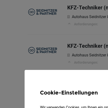
KFZ-Techniker (
Autohaus Seidnitzer 
Anforderungen:
KFZ-Techniker (
Autohaus Seidnitzer 
Anforderungen:
Mitarbeit in der
Cookie-Einstellungen
Herbert Lugitsch u.
Dein Aufgabengebiet
Wir verwenden Cookies, um Ihnen ein opt