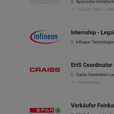
Spanische Hofreitschu
Vollzeit | Piber 1, 85
Internship - Lega
Infineon Technologie
EHS Coordinator 
Craiss Generation Log
Ihre Aufgaben
Verkäufer Feinko