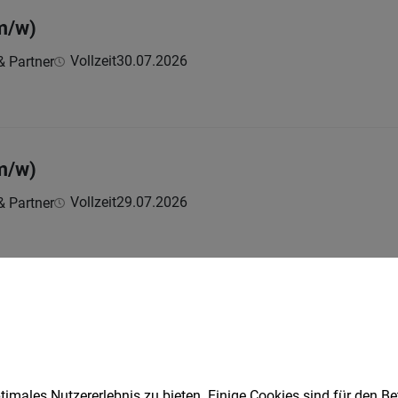
m/w)
Vollzeit
30.07.2026
& Partner
m/w)
Vollzeit
29.07.2026
& Partner
 Buchhaltung/Verwaltung (m/w/d) Teilzeit (Kar
Teilzeit
06.08.2026
 Söhne Ges.mbH
imales Nutzererlebnis zu bieten. Einige Cookies sind für den Be