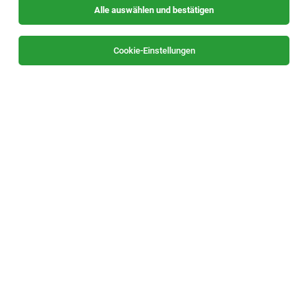
Alle auswählen und bestätigen
Sortieren
30 Jobs
Cookie-Einstellungen
Hilfsarbeiter/in
Premstätten
03.08.2026
Vollzeit
HIERZMANN Transporte GmbH
Anforderungen:
Hilfsarbeiter/in
Premstätten
03.08.2026
Vollzeit