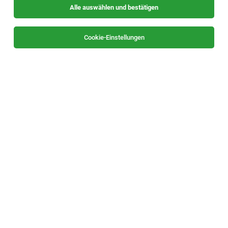
Alle auswählen und bestätigen
Sortieren
30 Jobs
Cookie-Einstellungen
Alle Filter
Graz / Graz-Umgebung
Die Stellenanzeige
Mitarbeiter Arbeitsvorbereitung
(m/w/x)
in
Graz
bei Personalservice Plus GmbH ist leider
nicht mehr verfügbar oder wurde neu ausgeschrieben.
Zum Firmenprofil
TOP-JOB
Assistenz der Geschäftsleitung (w/m/x)
Graz
04.08.2026
Vollzeit