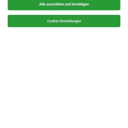
Alle auswählen und bestätigen
Sortieren
30 Jobs
Cookie-Einstellungen
TOP-JOB
Maschinenbautechniker:in (m/w/d)
Gasen
29.07.2026
Vollzeit
Willingshofer GesmbH
Vollzeit | Eintritt ab sofort möglich | Standort: 8616 Gasen
TOP-JOB
Monteur:in (m/w/d)