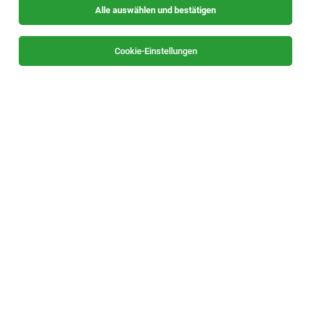
Alle auswählen und bestätigen
Cookie-Einstellungen
Seilbahnmaschinist (m/w/d) für die
Wintersaison 2026-27
Zürs
30.07.2026
Vollzeit
Ski Zürs AG
Dein Aufgabengebiet