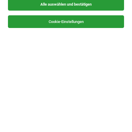
Alle auswählen und bestätigen
Alle Filter
Oststeiermark
Cookie-Einstellungen
Die Stellenanzeige
Leitung Human Resources (w/m/d)
in
Weiz
bei Strobl Bau-Holzbau GmbH ist leider nicht mehr
verfügbar oder wurde neu ausgeschrieben.
TOP-JOB
Mitarbeiter:in Supply Chain Management
(m/w/d)
Hartberg
29.07.2026
Vollzeit | Teilzeit