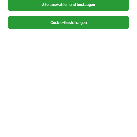
Alle auswählen und bestätigen
Sortieren
30 Jobs
Cookie-Einstellungen
Koch : Köchin (m/w/d)
Bad Loipersdorf
03.08.2026
Vollzeit
Thermenresort Loipersdorf
Du