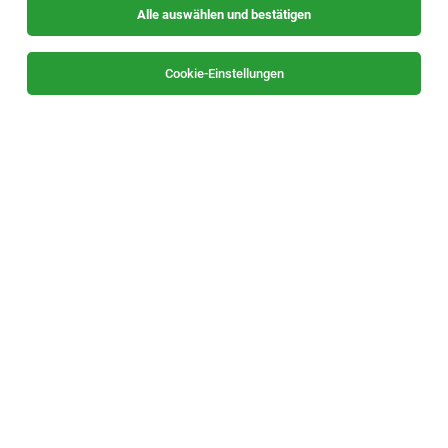
Alle auswählen und bestätigen
Sortieren
30 Jobs
Cookie-Einstellungen
Lehrende für Lehre mit Matura - Deutsch
(w/m/d)*
Steiermarkweit
04.08.2026
Vollzeit | Freelancer, Projektarbeit
BFI Steiermark
Einsatzort: