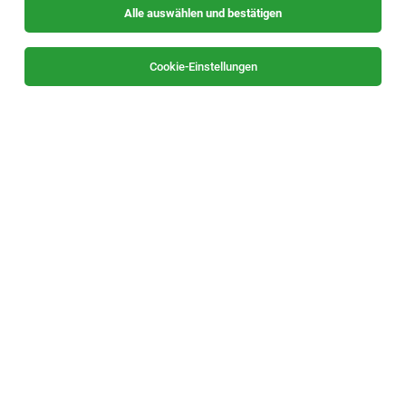
Alle auswählen und bestätigen
Sortieren
30 Jobs
Cookie-Einstellungen
Techniker:innen im Chemielabor
(Facharbeiter:innen)
Leoben
06.08.2026
Vollzeit
AT & S Austria Technologie & Systemtechnik
Aktiengesellschaft
Ihr Aufgabengebiet