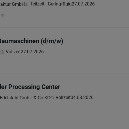
Teilzeit | Geringfügig
27.07.2026
faktur GmbH
ng!
Baumaschinen (d/m/w)
Vollzeit
27.07.2026
H
rder Processing Center
Vollzeit
04.08.2026
 Edelstahl GmbH & Co KG