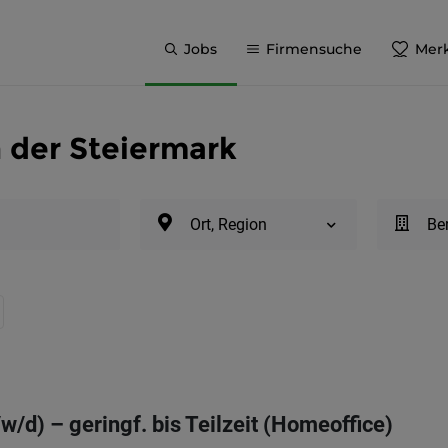
Jobs
Firmensuche
Merk
n der Steiermark
Ort, Region
Be
w/d) – geringf. bis Teilzeit (Homeoffice)