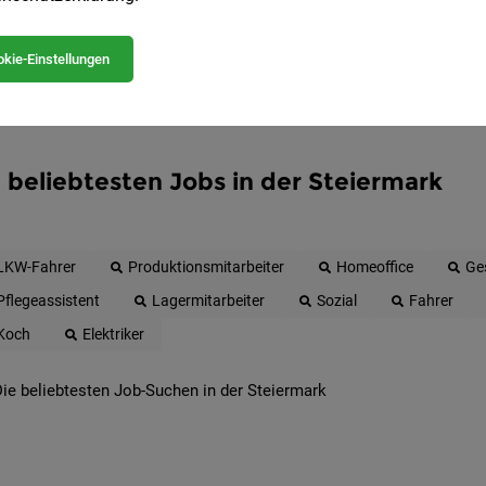
kie-Einstellungen
 beliebtesten Jobs in der Steiermark
LKW-Fahrer
Produktionsmitarbeiter
Homeoffice
Ge
Pflegeassistent
Lagermitarbeiter
Sozial
Fahrer
Koch
Elektriker
ie beliebtesten Job-Suchen in der Steiermark