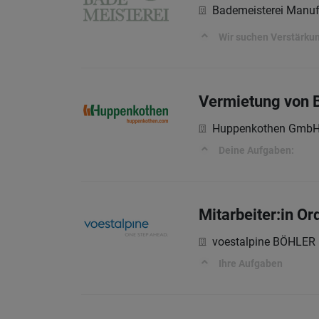
Bademeisterei Manu
Wir suchen Verstärku
Vermietung von 
Huppenkothen Gmb
Deine Aufgaben:
Mitarbeiter:in O
voestalpine BÖHLER
Ihre Aufgaben