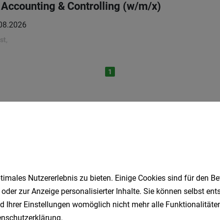
r Accounting & Controlling (w/m/x)
08.2026
st,
1
Speichere deine Suche als 
Erhalte alle neuen Stellenangebote automatisch per
imales Nutzererlebnis zu bieten. Einige Cookies sind für den Be
Jetzt anlegen
 oder zur Anzeige personalisierter Inhalte. Sie können selbst en
d Ihrer Einstellungen womöglich nicht mehr alle Funktionalitäten
nschutzerklärung
.