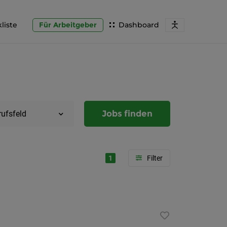
liste
Für Arbeitgeber
Dashboard
Jobs finden
rufsfeld
1
Region
Steierma
Graz