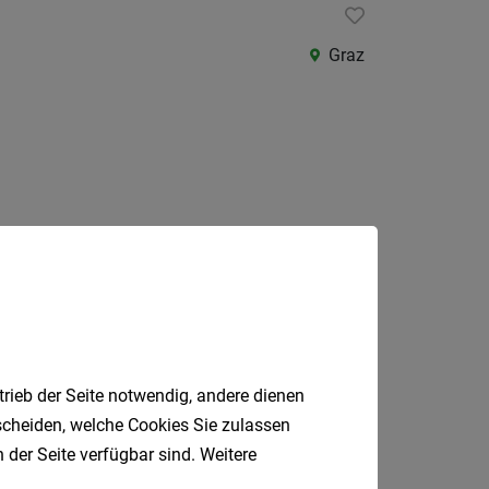
Kärnte
Niederö
Graz
Oberöst
Salzbu
Tirol
Vorarlb
Wien
Südtirol
Jobfinder.
Internatio
 E-Mail.
Berufsfeld
trieb der Seite notwendig, andere dienen
tscheiden, welche Cookies Sie zulassen
Anstellungsa
 der Seite verfügbar sind. Weitere