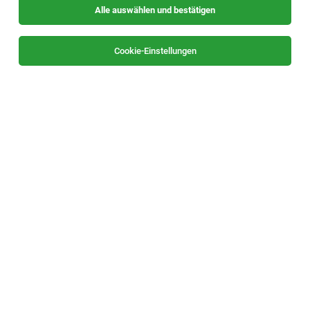
Alle auswählen und bestätigen
Sortieren
30 Jobs
Cookie-Einstellungen
Lehrling Einzelhandel mit Schwerpunkt
Lebensmittel (m/w/d) - Vogau
Vogau
23.07.2026
Vollzeit | Lehrstelle
SPAR Österreichische Warenhandels-AG
Allgemeines
Lehrling Einzelhandel mit Schwerpunkt
Fleisch- und Wurstabteilung TANN (m/w/d) -