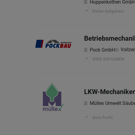
Huppenkothen Gmb
Deine Aufgaben:
Betriebsmechani
Vollzei
Pock GmbH
IHRE AUFGABEN
LKW-Mechaniker
Müllex Umwelt Säu
Dein Profil