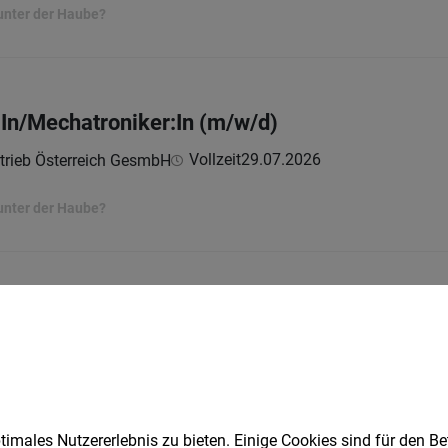
unter der Haube?
In/Mechatroniker:In (m/w/d)
Vollzeit
29.07.2026
trieb Österreich GesmbH
unter der Haube?
hniker (d/m/w)
Vollzeit
27.07.2026
H
imales Nutzererlebnis zu bieten. Einige Cookies sind für den Be