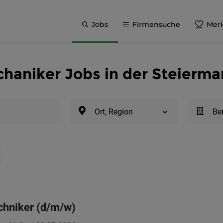
Jobs
Firmensuche
Merk
aniker Jobs in der Steierma
Ort, Region
Be
hniker (d/m/w)