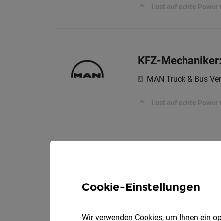
Lust auf echte Power 
KFZ-Mechaniker:
MAN Truck & Bus Ver
Lust auf echte Power 
Baumaschinentec
Huppenkothen Gmb
Deine Aufgaben:
Cookie-Einstellungen
Wir verwenden Cookies, um Ihnen ein opt