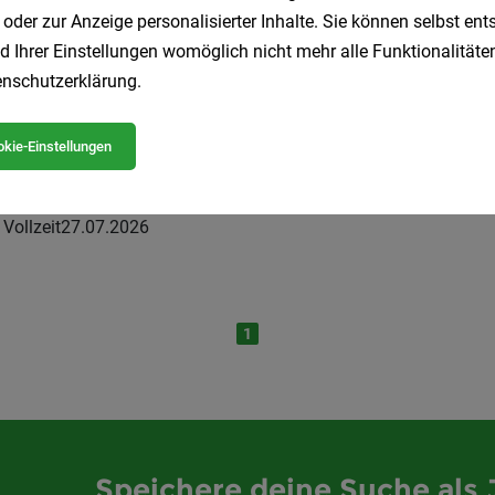
inentechniker (m/w/d)
 oder zur Anzeige personalisierter Inhalte. Sie können selbst en
d Ihrer Einstellungen womöglich nicht mehr alle Funktionalitäten
Vollzeit
24.07.2026
ing GmbH
nschutzerklärung
.
kie-Einstellungen
inentechniker:In
Vollzeit
27.07.2026
1
Speichere deine Suche als 