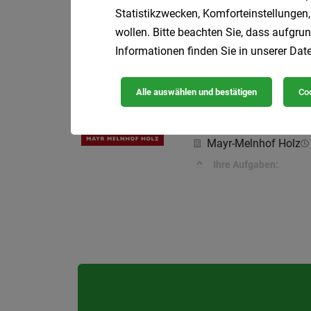
Bau- /Landmasch
Statistikzwecken, Komforteinstellungen,
wollen. Bitte beachten Sie, dass aufgrun
PS Stützpunkt Hold
Informationen finden Sie in unserer
Date
Ihre Aufgaben:
Alle auswählen und bestätigen
Coo
Bau-/ Landmasch
Mayr-Melnhof Holz
Ihre Aufgaben: