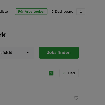
liste
Für Arbeitgeber
Dashboard
rk
Jobs finden
rufsfeld
1
Region
Steierma
Graz