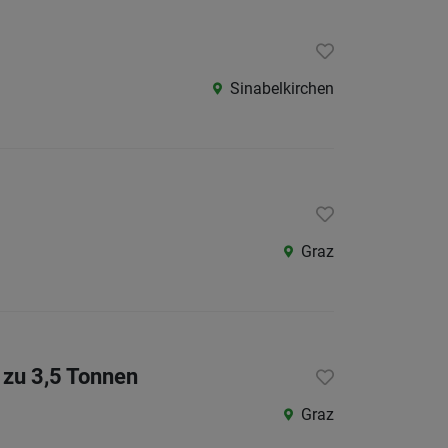
Kärnte
Niederö
Oberöst
Sinabelkirchen
Salzbu
Tirol
Vorarlb
Wien
Graz
Südtirol
Internatio
Berufsfeld
 zu 3,5 Tonnen
Anstellungsa
Graz