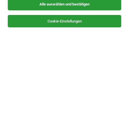
Alle auswählen und bestätigen
Sortieren
30 Jobs
Cookie-Einstellungen
Instandhaltung (w/m/d)
Kapfenberg
27.07.2026
Vollzeit
Pankl Racing Systems AG
Qualitätssicherungstechniker Aerospace
(w/m/d)
Kapfenberg
06.08.2026
Vollzeit