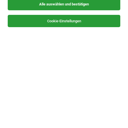
Alle auswählen und bestätigen
Sortieren
30 Jobs
Cookie-Einstellungen
Qualitätstechniker:in Messtechnik für die
Luftfahrtindustrie
Kapfenberg
28.07.2026
Vollzeit
voestalpine BÖHLER Aerospace GmbH & Co KG
Ihre Aufgaben
Qualitätstechniker - Fahrzeugauslieferung