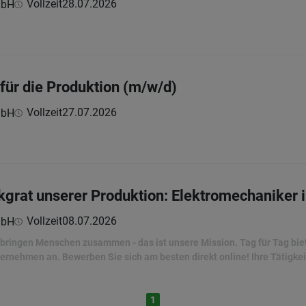
Vollzeit
28.07.2026
mbH
 für die Produktion (m/w/d)
Vollzeit
27.07.2026
mbH
grat unserer Produktion: Elektromechaniker 
Vollzeit
08.07.2026
mbH
ir bringen Menschen zusammen - das ist unsere Mission. Tag für Tag bi
ernehmen an. Bewerben Sie sich am besten direkt online! Ihre Tätigkei
1