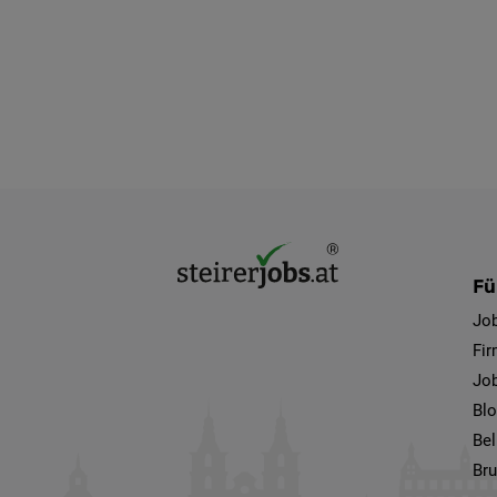
Fü
Jo
Fi
Job
Bl
Bel
Bru