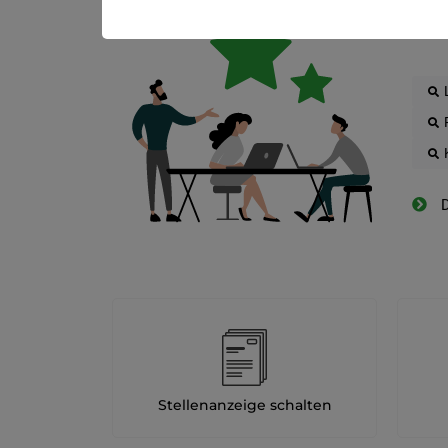
Die
D
Stellenanzeige schalten