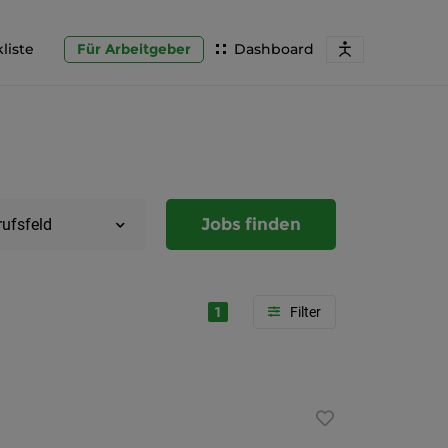
liste
Für Arbeitgeber
Dashboard
Jobs finden
rufsfeld
1
Region
Steierma
Graz