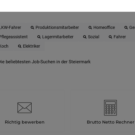
 beliebtesten Jobs in der Steiermark
LKW-Fahrer
Produktionsmitarbeiter
Homeoffice
Ge
Pflegeassistent
Lagermitarbeiter
Sozial
Fahrer
Koch
Elektriker
ie beliebtesten Job-Suchen in der Steiermark
Richtig bewerben
Brutto Netto Rechner