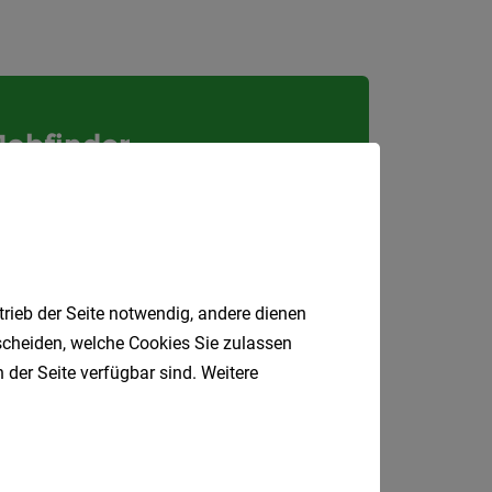
Kärnte
Niederö
Oberöst
Salzbu
Jobfinder.
Tirol
 E-Mail.
Vorarlb
Wien
Südtirol
trieb der Seite notwendig, andere dienen
Internatio
tscheiden, welche Cookies Sie zulassen
 der Seite verfügbar sind. Weitere
Berufsfeld
Anstellungsa