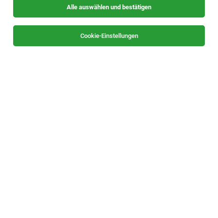
Alle auswählen und bestätigen
Sortieren
30 Jobs
Cookie-Einstellungen
OP-Assistent:in (m/w/d)
Graz
27.07.2026
Vollzeit | Teilzeit
Privatklinik Graz Ragnitz - Mavie Med
Was Sie erwartet
Ausbildungsstelle für Anästhesiologie und
Intensivmedizin