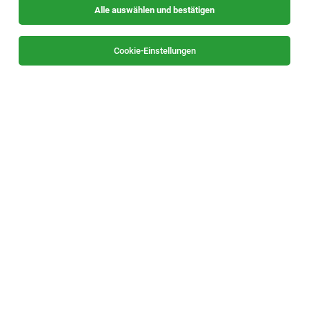
Alle auswählen und bestätigen
Sortieren
30 Jobs
Cookie-Einstellungen
Universitätsassistent:in mit Doktorat (m/w/d)
| Politikwissenschaft
Graz
06.08.2026
Vollzeit | befristet
Universität Graz
Ihre Aufgaben: