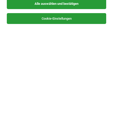
Alle auswählen und bestätigen
Sortieren
30 Jobs
Cookie-Einstellungen
Principal Engineer Chip Architect (f/m/div)
Villach
26.07.2026
Vollzeit
Infineon Technologies AG
Senior System Verification Engineer (f/m/div)