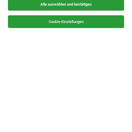
Alle auswählen und bestätigen
Sortieren
30 Jobs
Cookie-Einstellungen
Master Thesis - Experimental determination
of fracture properties of deliberately
weakened layers in silicon carbide (f/m/div)
Villach
23.07.2026
Vollzeit | befristet | Praktikum
Infineon Technologies AG
1