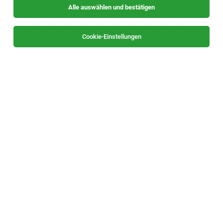
Alle auswählen und bestätigen
Sortieren
30 Jobs
Cookie-Einstellungen
IT Infrastructure - Directory Specialist
Leoben
05.08.2026
Vollzeit
AT & S Austria Technologie & Systemtechnik
Aktiengesellschaft
Your Responsibilities