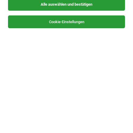
Alle auswählen und bestätigen
Sortieren
30 Jobs
Cookie-Einstellungen
Internship - Experiment management system
CDM support (f/m/div)
Villach
19.07.2026
Vollzeit | Teilzeit | befristet | Praktikum
Infineon Technologies AG