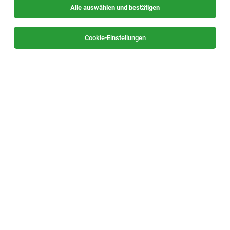
Alle auswählen und bestätigen
Sortieren
30 Jobs
Cookie-Einstellungen
Ärztin / Arzt für Allgemeinmedizin (m/w/d)
Bruck an der Mur
03.08.2026
Vollzeit | Teilzeit
Sanlas Holding GmbH
Gemeinsame Ziele verfolgen
1