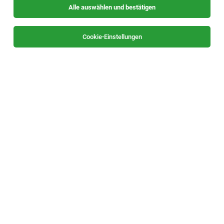
Alle auswählen und bestätigen
Sortieren
30 Jobs
Cookie-Einstellungen
Souschef m|w|x
Haus im Ennstal
04.08.2026
Vollzeit
Natur und Wellnesshotel Höflehner****superior
Deine Aufgaben:
1