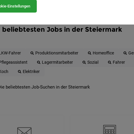
kie-Einstellungen
 beliebtesten Jobs in der Steiermark
LKW-Fahrer
Produktionsmitarbeiter
Homeoffice
Ge
Pflegeassistent
Lagermitarbeiter
Sozial
Fahrer
Koch
Elektriker
ie beliebtesten Job-Suchen in der Steiermark