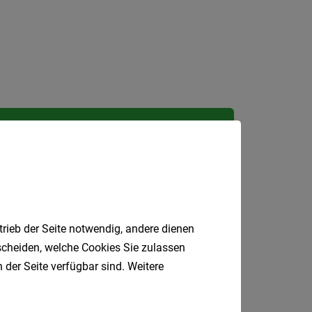
Kärnte
Niederö
Oberöst
Salzbu
Tirol
Vorarlb
Jobfinder.
Wien
 E-Mail.
Südtirol
Internatio
trieb der Seite notwendig, andere dienen
tscheiden, welche Cookies Sie zulassen
Berufsfeld
 der Seite verfügbar sind. Weitere
Anstellungsa