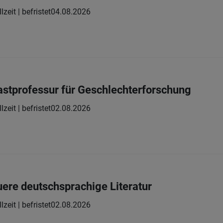
lzeit | befristet
04.08.2026
astprofessur für Geschlechterforschung
lzeit | befristet
02.08.2026
uere deutschsprachige Literatur
lzeit | befristet
02.08.2026