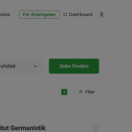
liste
Für Arbeitgeber
Dashboard
Jobs finden
rufsfeld
1
Region
Steierma
itut Germanistik
Graz