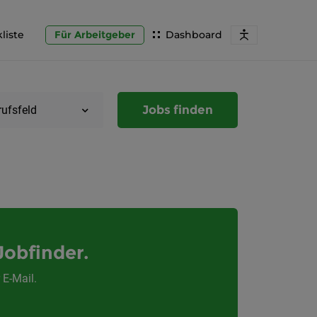
liste
Für Arbeitgeber
Dashboard
Jobs finden
rufsfeld
Region
Steierma
Jobfinder.
Graz
 E-Mail.
/
Graz-