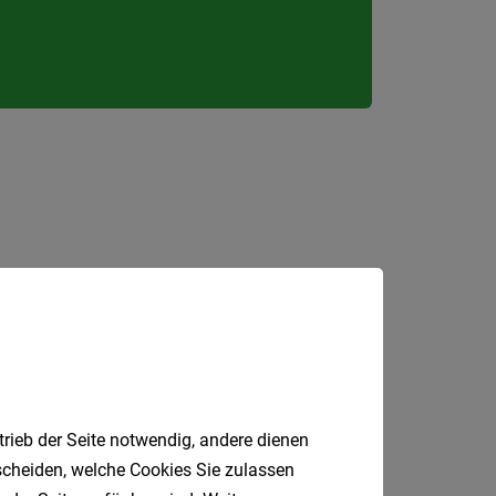
Umgeb
Liezen
Murtal
Oberst
Ostste
Süd-
&
Südost
Westst
Österreic
sundheit
Einzelhandel
Geringfügig
Burgen
Bau
Kundenberater
Rezeption
Kärnte
trieb der Seite notwendig, andere dienen
Niederö
tscheiden, welche Cookies Sie zulassen