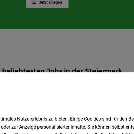
Jetzt anlegen
 beliebtesten Jobs in der Steiermark
LKW-Fahrer
Produktionsmitarbeiter
Homeoffice
Ge
Pflegeassistent
Lagermitarbeiter
Sozial
Fahrer
Koch
Elektriker
imales Nutzererlebnis zu bieten. Einige Cookies sind für den Be
 oder zur Anzeige personalisierter Inhalte. Sie können selbst en
ie beliebtesten Job-Suchen in der Steiermark