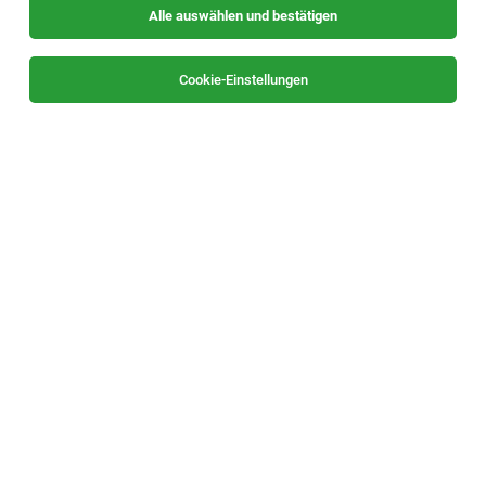
Alle auswählen und bestätigen
Cookie-Einstellungen
Industriepraktikum - Facility Management im
Bereich Chemikalien, Gase, Reinstwasser,
Abwasser (w,m,div)
Villach
28.07.2026
Teilzeit | befristet | Praktikum
Infineon Technologies AG
Anlagenführer:in Infrastruktur und
Energieanlagen