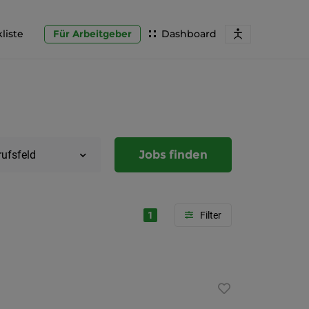
liste
Für Arbeitgeber
Dashboard
Jobs finden
rufsfeld
1
Region
Steierma
Graz