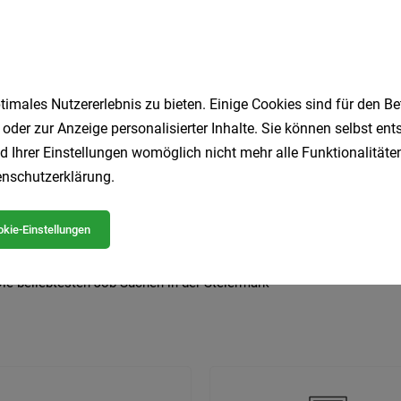
imales Nutzererlebnis zu bieten. Einige Cookies sind für den Be
 beliebtesten Jobs in der Steiermark
 oder zur Anzeige personalisierter Inhalte. Sie können selbst en
d Ihrer Einstellungen womöglich nicht mehr alle Funktionalitäten
nschutzerklärung
.
LKW-Fahrer
Produktionsmitarbeiter
Homeoffice
Ge
Pflegeassistent
Geringfügig
Lagermitarbeiter
Sozia
kie-Einstellungen
Kundenberater
Koch
Rezeption
Elektriker
ie beliebtesten Job-Suchen in der Steiermark