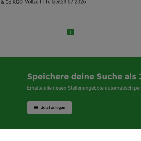
Vollzeit | Teilzeit
29.07.2026
 & Co KG
1
Speichere deine Suche als 
Erhalte alle neuen Stellenangebote automatisch per
Jetzt anlegen