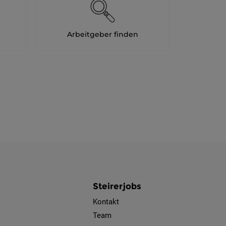
Als Jobfinder spe
Jobs
Arbeitgeber finden
der
letzten
24
Stunden
Steirerjobs
Kontakt
Team