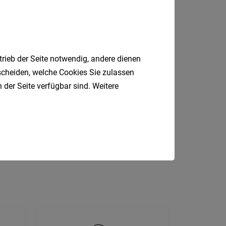
Kärnte
Niederö
Oberöst
Salzbu
trieb der Seite notwendig, andere dienen
tscheiden, welche Cookies Sie zulassen
Tirol
 der Seite verfügbar sind. Weitere
Vorarlb
sundheit
Einzelhandel
Wien
l
Fahrer
Bau
Südtirol
Internatio
Berufsfeld
Anstellungsa