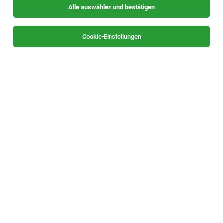
Alle auswählen und bestätigen
Sortieren
30 Jobs
Cookie-Einstellungen
Experte Quality and Business Excellence
(m/w/d)
Linz
28.07.2026
Vollzeit
Infineon Technologies AG