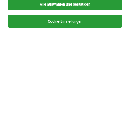
Alle auswählen und bestätigen
Sortieren
30 Jobs
Cookie-Einstellungen
Arbeitsmediziner*in fit2work (Stmk)
Judenburg, Leoben, Graz, Feldbach,
03.08.2026
Hartberg, Deutschlandsberg
Freelancer, Projektarbeit
ÖSB Gruppe GmbH
1