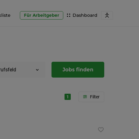
liste
Für Arbeitgeber
Dashboard
Jobs finden
rufsfeld
1
Region
Steierma
Graz