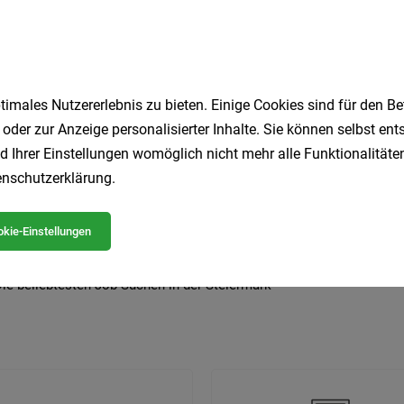
imales Nutzererlebnis zu bieten. Einige Cookies sind für den Be
 beliebtesten Jobs in der Steiermark
 oder zur Anzeige personalisierter Inhalte. Sie können selbst en
d Ihrer Einstellungen womöglich nicht mehr alle Funktionalitäten
nschutzerklärung
.
LKW-Fahrer
Produktionsmitarbeiter
Homeoffice
Ge
Pflegeassistent
Lagermitarbeiter
Sozial
Fahrer
kie-Einstellungen
Koch
Elektriker
ie beliebtesten Job-Suchen in der Steiermark