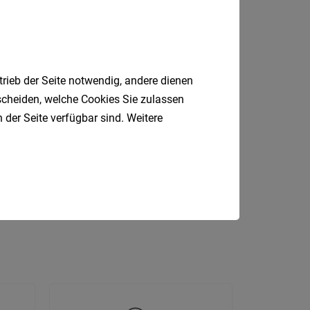
Kärnte
Niederö
Oberöst
Salzbu
trieb der Seite notwendig, andere dienen
tscheiden, welche Cookies Sie zulassen
Tirol
 der Seite verfügbar sind. Weitere
Vorarlb
sundheit
Einzelhandel
Geringfügig
Wien
Bau
Kundenberater
Rezeption
Südtirol
Internatio
Berufsfeld
Anstellungsa