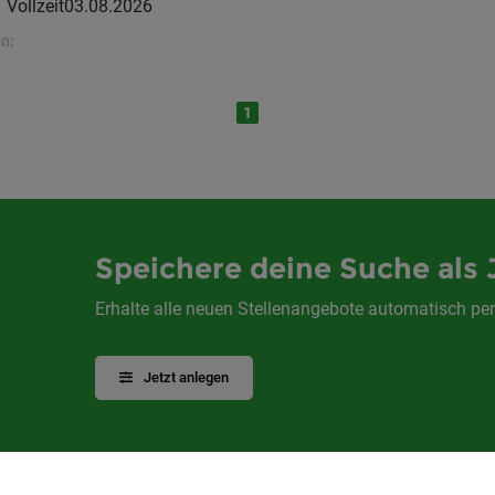
Vollzeit
03.08.2026
n:
1
Speichere deine Suche als 
Erhalte alle neuen Stellenangebote automatisch per
Jetzt anlegen