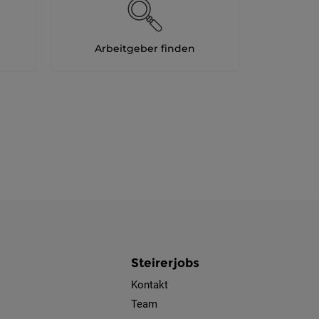
Als Jobfinder spe
Jobs
Arbeitgeber finden
der
letzten
24
Stunden
Steirerjobs
Kontakt
Team