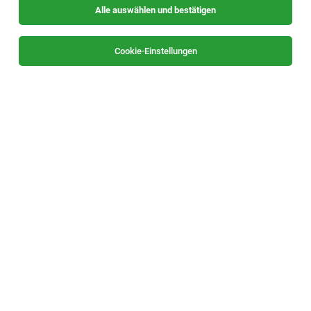
Alle auswählen und bestätigen
Sortieren
30 Jobs
Cookie-Einstellungen
Senior Customer Service Representative
Order Management
Leoben
04.08.2026
Vollzeit
AT & S Austria Technologie & Systemtechnik
Aktiengesellschaft
Your Responsibilities