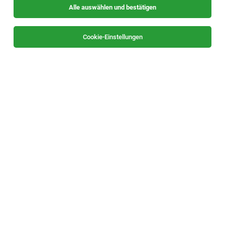
Alle auswählen und bestätigen
Sortieren
30 Jobs
Cookie-Einstellungen
(Senior) Manager Quality Operations
Analytics (m/f/d)
Graz
03.08.2026
Vollzeit
Fresenius Kabi Austria GmbH
Shortfacts