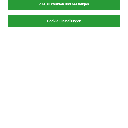
Alle auswählen und bestätigen
Sortieren
30 Jobs
Cookie-Einstellungen
Senior Specialist Plant Controlling
Leoben
04.08.2026
Vollzeit
AT & S Austria Technologie & Systemtechnik
Aktiengesellschaft
Your Responsibilities