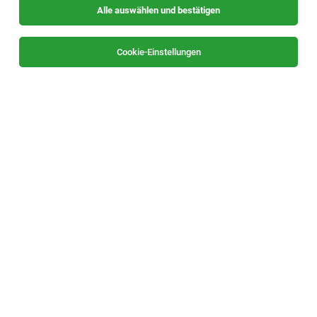
Alle auswählen und bestätigen
Sortieren
30 Jobs
Cookie-Einstellungen
Instandhaltungsschlosser (m/w/d)
Kapfenberg
30.07.2026
Vollzeit
ESTET Personal GmbH
Ihre Aufgaben:
Haustechniker für die Instandhaltung (m/w/d)