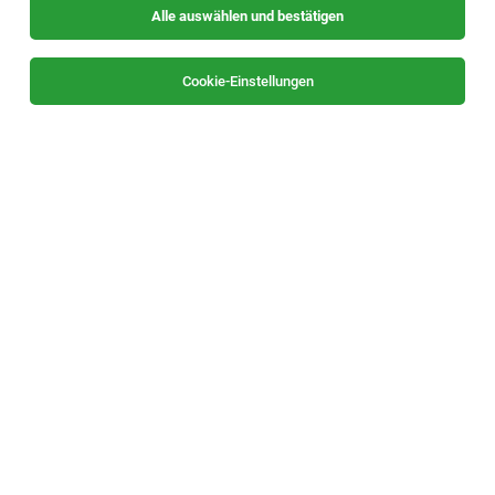
Alle auswählen und bestätigen
Sortieren
30 Jobs
Cookie-Einstellungen
KFZ Ersatzteilverkäufer (m/w/d)
Hartberg
05.08.2026
Vollzeit
Kröpfl GesmbH
Über uns: