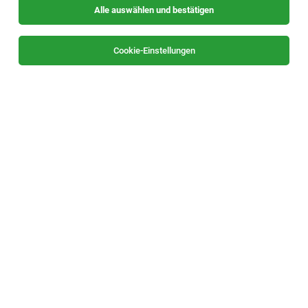
Alle auswählen und bestätigen
Sortieren
30 Jobs
Cookie-Einstellungen
Verkäufer (m/w/d)
Judenburg
26.07.2026
Vollzeit
Autobedarf Karl Kastner GmbH
Über Uns:
Logistikmitarbeiter (m/w/d)