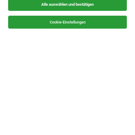
Alle auswählen und bestätigen
Sortieren
30 Jobs
Cookie-Einstellungen
Vertriebsinnendienst Export (m|w|d)
Weiz
26.07.2026
Vollzeit
Weitzer Parkett
Deine Aufgaben
Vertriebsinnendienst (m|w|d)